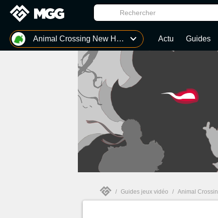
MGG
Animal Crossing New Horizons
Actu
Guides
/
Guides jeux vidéo
/
Animal Crossi