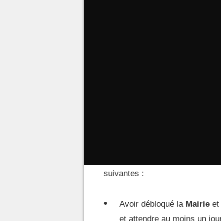
Depuis
l'arrivée de la mise à 
est possible de faire venir R
Horizons
. Pour cela, vous dev
débloquer son Café au premier é
également être remplies.
Les conditions préalab
Robusto
Robusto ne viendra pas sur votr
suivantes :
Avoir débloqué la
Mairie
et
et attendre au moins un jou