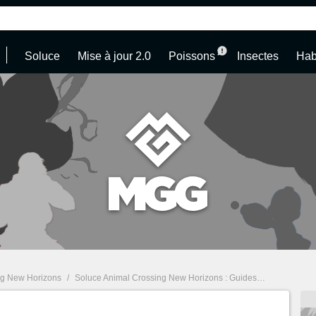
Soluce
Mise à jour 2.0
Poissons
Insectes
Hab
ng New Horizons
/
Soluce Animal Crossing New Horizons : Guides, Astuces et tous nos conseils pour profiter d'ACNH