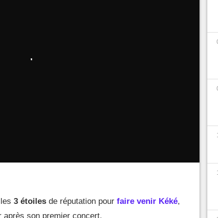
jour 2.0 en avance
ce jeudi 4 novembre 2021,
il
obusto au Musée
sur
Animal Crossing New
rez suivre
quelques étapes
bien précises afin de
tage. Des conditions au préalable doivent
les pour débloquer le Café de
e île si vous n'avez rempli les
conditions
 les
3 étoiles
de réputation pour
faire venir Kéké
,
r après son premier concert,