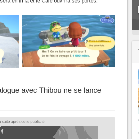
era enfin là et le Café ouvrira ses portes.
ialogue avec Thibou ne se lance