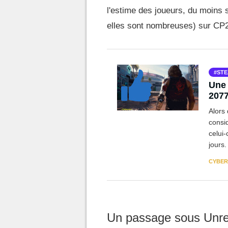
l'estime des joueurs, du moins s
elles sont nombreuses) sur CP
ST
Une 
2077
Alors
consi
celui-
jours.
CYBER
Un passage sous Unrea