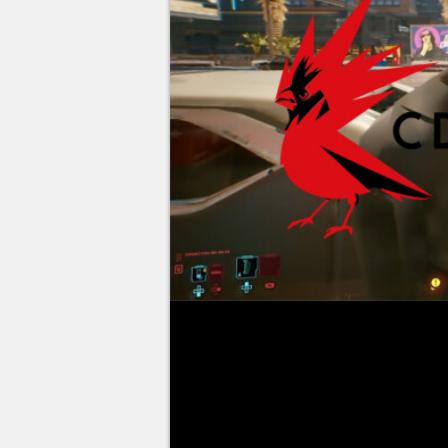
Fondé en 1994, le studio CD P
RPG occidentaux les plus amb
sur le lore développé par la sér