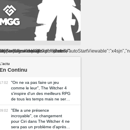
ype-page="news" route="article.show" device="mobile" modifier="internal-page" :templates="{"autoStartViewableSticky":"x2mzi","autoS
L'actu
En Continu
"On ne va pas faire un jeu
17:02
comme le leur", The Witcher 4
s'inspire d'un des meilleurs RPG
de tous les temps mais ne sera
pas une simple copie
"Elle a une présence
09:02
incroyable", ce changement
pour Ciri dans The Witcher 4 ne
sera pas un problème d'après