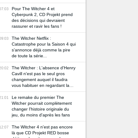
Geralt !
Pour The Witcher 4 et
07:03
Cyberpunk 2, CD Projekt prend
des décisions qui devraient
rassurer et ravir les fans !
The Witcher Netflix :
09:03
Catastrophe pour la Saison 4 qui
s'annonce déjà comme la pire
de toute la série...
The Witcher : L'absence d'Henry
20:02
Cavill n'est pas le seul gros
changement auquel il faudra
vous habituer en regardant la
série Netflix
Le remake du premier The
21:01
Witcher pourrait complètement
changer l'histoire originale du
jeu, du moins d'après les fans
The Witcher 4 n'est pas encore
12:07
là que CD Projekt RED bosse