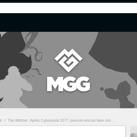
 4
/
The Witcher : Après Cyberpunk 2077, peut-on encore faire confiance à CD Projekt ?