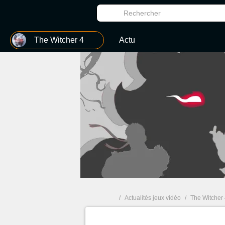
MGG
The Witcher 4
Actu
/
Actualités jeux vidéo
/
The Witcher