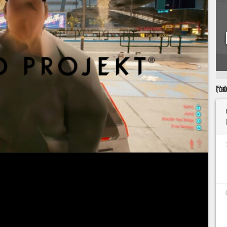
"="" t
rojekt Red est à l'origine de quelques-uns des
itieux
de l'histoire du jeu-vidéo. En se reposant
ie de romans The Witcher, explorant l'univers des