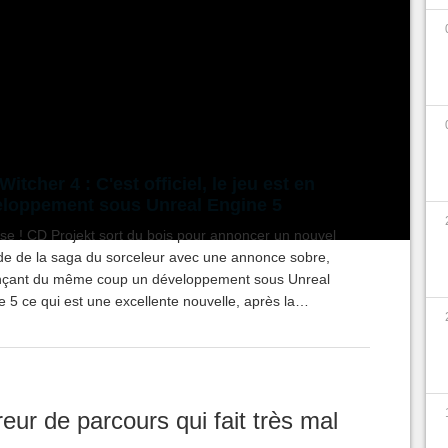
 fini par créer une référence absolue avec
The
ès monstrueux qui aura donné des ailes à ses
ancés dans l'adaptation d'un autre univers, tiré
er, mais tout ne s'est pas passé comme prévu...
Witcher 4 : C'est officiel, le jeu est en
loppement sous Unreal Engine 5
ise ! CD Projekt sort du bois pour annoncer un nouvel
de de la saga du sorceleur avec une annonce sobre,
çant du même coup un développement sous Unreal
 5 ce qui est une excellente nouvelle, après la
fiture Cyberpunk 2077.
eur de parcours qui fait très mal