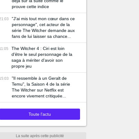
déjà sur la suite comme le
prouve cette indice
"J'ai mis tout mon cœur dans ce
21:03
personnage", cet acteur de la
série The Witcher demande aux
fans de lui laisser sa chance...
The Witcher 4 : Ciri est loin
11:05
d'être le seul personnage de la
saga à mériter d'avoir son
propre jeu
"Il ressemble à un Geralt de
15:03
Temu", la Saison 4 de la série
The Witcher sur Netflix est
encore vivement critiquée...
Toute l'actu