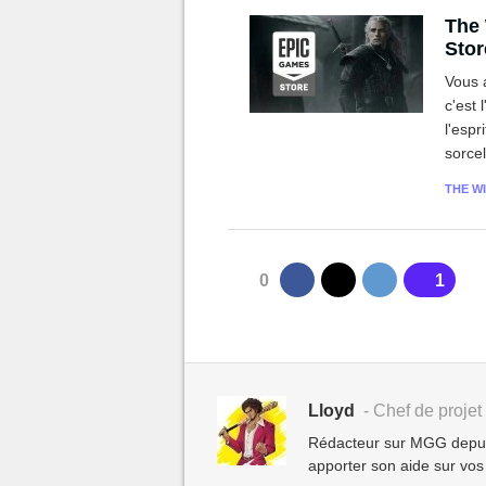
The 
Stor
Vous 
c'est 
l'espr
sorce
non, 
THE WI
0
1
Lloyd
- Chef de projet 
Rédacteur sur MGG depuis 
apporter son aide sur vos