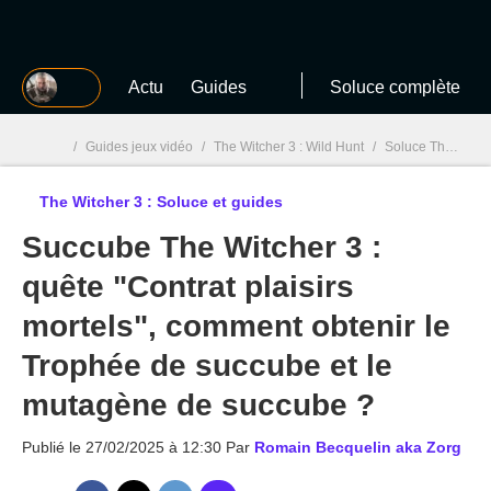
MGG
Actu
Guides
Soluce complète
/
Guides jeux vidéo
/
The Witcher 3 : Wild Hunt
/
Soluce The Witcher 3 : Quêtes, guides et astuces
The Witcher 3 : Soluce et guides
MGG

Succube The Witcher 3 :
quête "Contrat plaisirs
mortels", comment obtenir le
Trophée de succube et le
mutagène de succube ?
Publié le
27/02/2025 à 12:30
Par
Romain Becquelin aka Zorg