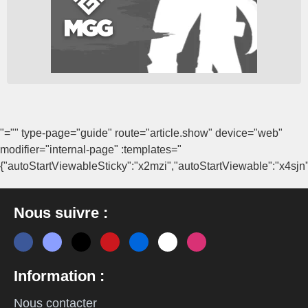
"="" type-page="guide" route="article.show" device="web"
modifier="internal-page" :templates="
{"autoStartViewableSticky":"x2mzi","autoStartViewable":"x4sjn"
Nous suivre :
Information :
Nous contacter