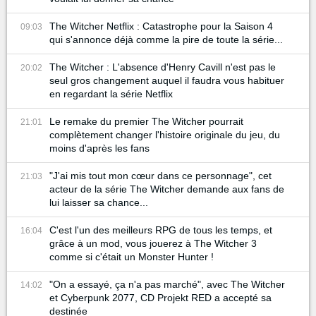
The Witcher Netflix : Catastrophe pour la Saison 4
09:03
qui s'annonce déjà comme la pire de toute la série...
The Witcher : L'absence d'Henry Cavill n'est pas le
20:02
seul gros changement auquel il faudra vous habituer
en regardant la série Netflix
Le remake du premier The Witcher pourrait
21:01
complètement changer l'histoire originale du jeu, du
moins d'après les fans
"J'ai mis tout mon cœur dans ce personnage", cet
21:03
acteur de la série The Witcher demande aux fans de
lui laisser sa chance...
C'est l'un des meilleurs RPG de tous les temps, et
16:04
grâce à un mod, vous jouerez à The Witcher 3
comme si c'était un Monster Hunter !
"On a essayé, ça n'a pas marché", avec The Witcher
14:02
et Cyberpunk 2077, CD Projekt RED a accepté sa
destinée