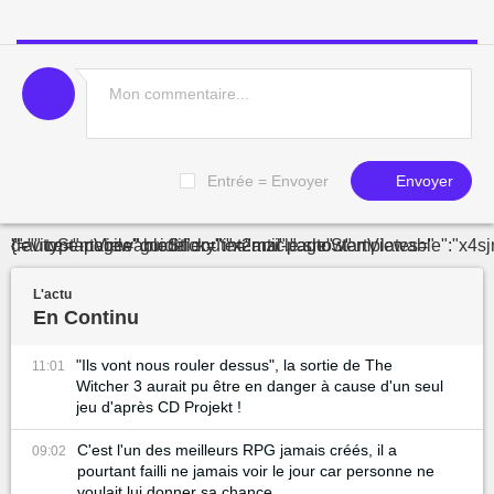
Entrée = Envoyer
Envoyer
"="" type-page="guide" route="article.show" device="mobile" modifier="internal-page" :templates="{"autoStartViewableSticky":"x2mz
L'actu
En Continu
"Ils vont nous rouler dessus", la sortie de The
11:01
Witcher 3 aurait pu être en danger à cause d'un seul
jeu d'après CD Projekt !
C'est l'un des meilleurs RPG jamais créés, il a
09:02
pourtant failli ne jamais voir le jour car personne ne
voulait lui donner sa chance