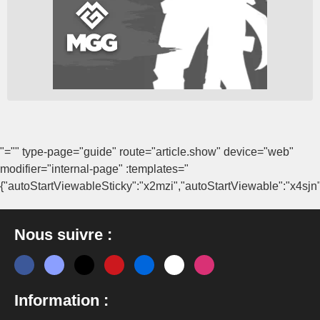
"="" type-page="guide" route="article.show" device="web"
modifier="internal-page" :templates="
{"autoStartViewableSticky":"x2mzi","autoStartViewable":"x4sjn"
Nous suivre :
Information :