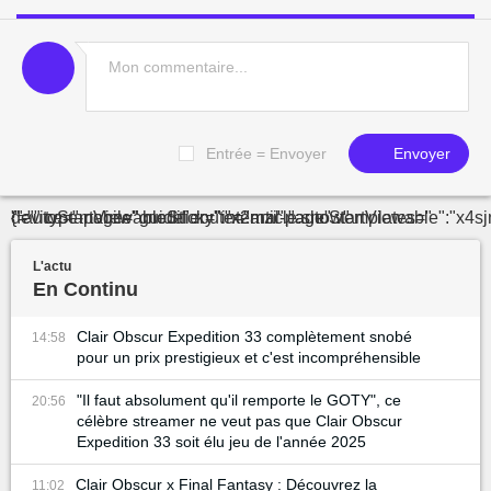
Entrée = Envoyer
Envoyer
"="" type-page="guide" route="article.show" device="mobile" modifier="internal-page" :templates="{"autoStartViewableSticky":"x2mz
L'actu
En Continu
Clair Obscur Expedition 33 complètement snobé
14:58
pour un prix prestigieux et c'est incompréhensible
"Il faut absolument qu'il remporte le GOTY", ce
20:56
célèbre streamer ne veut pas que Clair Obscur
Expedition 33 soit élu jeu de l'année 2025
Clair Obscur x Final Fantasy : Découvrez la
11:02