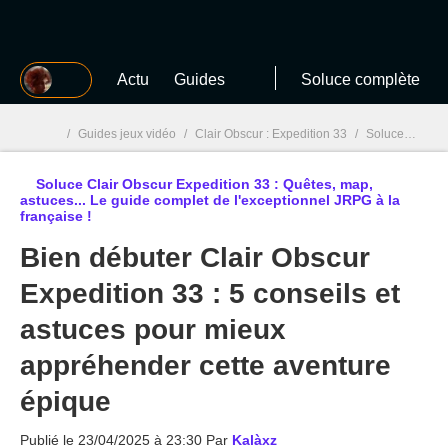
MGG
Actu
Guides
Soluce complète
/
Guides jeux vidéo
/
Clair Obscur : Expedition 33
/
Soluce Clair Obscur Expedition 33 : Quêtes, map, astuces... Le guide complet de l'exceptionnel JRPG à la française !
Soluce Clair Obscur Expedition 33 : Quêtes, map,
MGG

astuces... Le guide complet de l'exceptionnel JRPG à la
française !
Bien débuter Clair Obscur
Expedition 33 : 5 conseils et
astuces pour mieux
appréhender cette aventure
épique
Publié le
23/04/2025 à 23:30
Par
Kalàxz