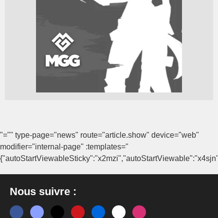
"="" type-page="news" route="article.show" device="web"
modifier="internal-page" :templates="
{"autoStartViewableSticky":"x2mzi","autoStartViewable":"x4sjn"
Nous suivre :