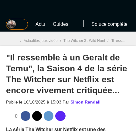
MGG
Actu
Guides
Soluce complète
/
Actualités jeux vidéo
/
The Witcher 3 : Wild Hunt
/
"Il ressemble à un Geralt de Temu", la Saison 4 de la série The Witcher sur Netflix est encore vivement critiquée...
"Il ressemble à un Geralt de
MGG

Temu", la Saison 4 de la série
The Witcher sur Netflix est
encore vivement critiquée...
Publié le
10/10/2025 à 15:03
Par
Simon Randall
0
La série The Witcher sur Netflix est une des