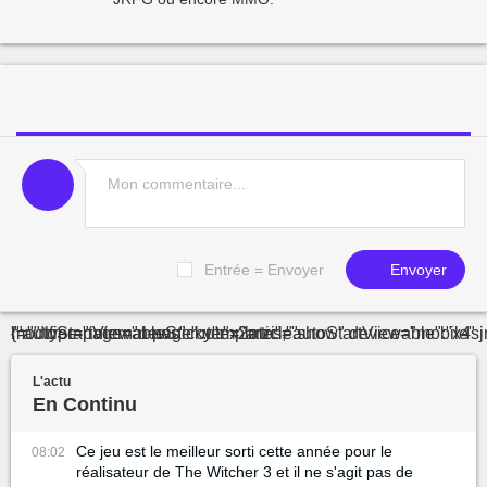
Entrée = Envoyer
Envoyer
"="" type-page="news" route="article.show" device="mobile" modifier="internal-page" :templates="{"autoStartViewableSticky":"x2mz
L'actu
En Continu
Ce jeu est le meilleur sorti cette année pour le
08:02
réalisateur de The Witcher 3 et il ne s'agit pas de