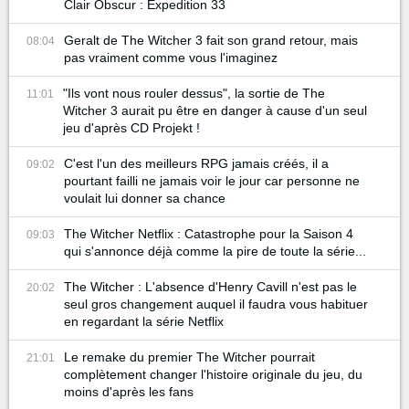
Clair Obscur : Expedition 33
Geralt de The Witcher 3 fait son grand retour, mais
08:04
pas vraiment comme vous l'imaginez
"Ils vont nous rouler dessus", la sortie de The
11:01
Witcher 3 aurait pu être en danger à cause d'un seul
jeu d'après CD Projekt !
C'est l'un des meilleurs RPG jamais créés, il a
09:02
pourtant failli ne jamais voir le jour car personne ne
voulait lui donner sa chance
The Witcher Netflix : Catastrophe pour la Saison 4
09:03
qui s'annonce déjà comme la pire de toute la série...
The Witcher : L'absence d'Henry Cavill n'est pas le
20:02
seul gros changement auquel il faudra vous habituer
en regardant la série Netflix
Le remake du premier The Witcher pourrait
21:01
complètement changer l'histoire originale du jeu, du
moins d'après les fans