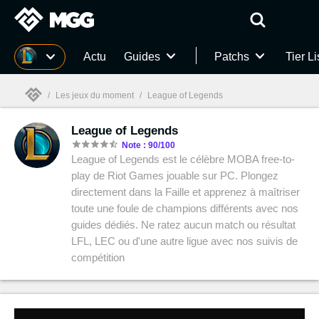
MGG
Actu
Guides
Patchs
Tier Li
/
Les jeux du moment
/
League of Legends
League of Legends
MGG

Note : 90/100
League of Legends est le célèbre MOBA free-to-
play de Riot Games jouable sur PC. Plongez
directement dans la Faille et apprenez à maîtriser
toute une foule de champions différents avec nos
guides dédiés. Ne ratez aucun match ou résultat
LFL, LEC ou d'une autre ligue avec nos suivis de
compétition