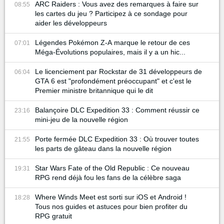
ARC Raiders : Vous avez des remarques à faire sur
08:55
les cartes du jeu ? Participez à ce sondage pour
aider les développeurs
Légendes Pokémon Z-A marque le retour de ces
07:01
Méga-Évolutions populaires, mais il y a un hic...
Le licenciement par Rockstar de 31 développeurs de
06:04
GTA 6 est "profondément préoccupant" et c'est le
Premier ministre britannique qui le dit
Balançoire DLC Expedition 33 : Comment réussir ce
23:16
mini-jeu de la nouvelle région
Porte fermée DLC Expedition 33 : Où trouver toutes
21:55
les parts de gâteau dans la nouvelle région
Star Wars Fate of the Old Republic : Ce nouveau
19:31
RPG rend déjà fou les fans de la célèbre saga
Where Winds Meet est sorti sur iOS et Android !
18:28
Tous nos guides et astuces pour bien profiter du
RPG gratuit