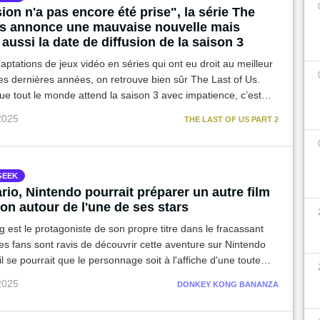
ion n'a pas encore été prise", la série The
Us annonce une mauvaise nouvelle mais
aussi la date de diffusion de la saison 3
aptations de jeux vidéo en séries qui ont eu droit au meilleur
es dernières années, on retrouve bien sûr The Last of Us.
ue tout le monde attend la saison 3 avec impatience, c’est
 mauvaises nouvelles qui tombent...
 2025
THE LAST OF US PART 2
GEEK
io, Nintendo pourrait préparer un autre film
on autour de l'une de ses stars
est le protagoniste de son propre titre dans le fracassant
s fans sont ravis de découvrir cette aventure sur Nintendo
il se pourrait que le personnage soit à l'affiche d'une toute
ion à l'avenir.
 2025
DONKEY KONG BANANZA