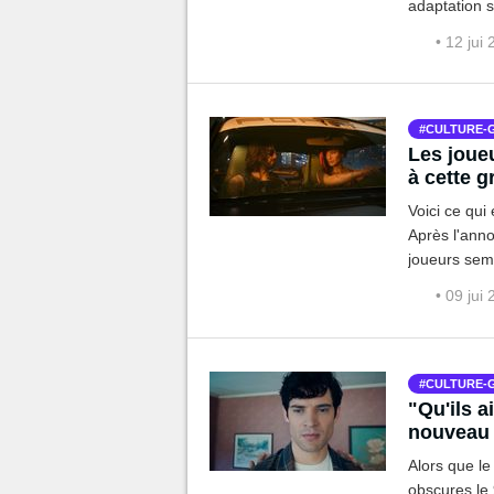
adaptation su
• 12 jui
CULTURE-
Les joue
à cette 
Voici ce qui
Après l'ann
joueurs sem
vous devez s
• 09 jui
CULTURE-
"Qu'ils ai
nouveau S
Alors que le
obscures le 