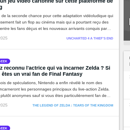
un jeu vidéo cartonne sur cette plateforme de
g
e de la seconde chance pour cette adaptation vidéoludique qui
sement fait un flop au cinéma mais qui a pourtant reçu des
 entre les fans déçus et les nouveaux arrivants conquis par
 2025
UNCHARTED 4 A THIEF'S END
GEEK
 reconnu l'actrice qui va incarner Zelda ? Si
 êtes un vrai fan de Final Fantasy
is de spéculations, Nintendo a enfin révélé le nom des
incarneront les personnages principaux du live-action Zelda.
plutôt anonymes sauf si vous êtes particulièrement fan de
y.
 2025
THE LEGEND OF ZELDA : TEARS OF THE KINGDOM
GEEK