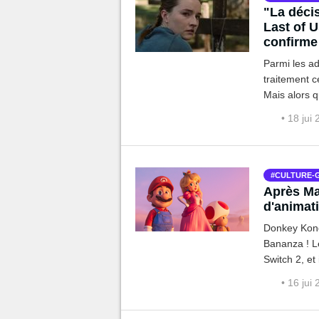
"La décis
Last of 
confirme 
Parmi les ad
traitement c
Mais alors q
une série de
• 18 jui
CULTURE-
Après Mar
d'animati
Donkey Kong 
Bananza ! Le
Switch 2, et 
autre product
• 16 jui