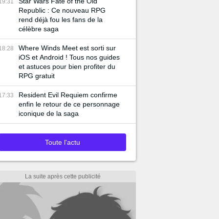
Star Wars Fate of the Old
19:31
Republic : Ce nouveau RPG
rend déjà fou les fans de la
célèbre saga
Where Winds Meet est sorti sur
18:28
iOS et Android ! Tous nos guides
et astuces pour bien profiter du
RPG gratuit
Resident Evil Requiem confirme
17:33
enfin le retour de ce personnage
iconique de la saga
Toute l'actu