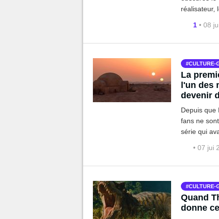
réalisateur, 
ceux qui cri
1
• 08 j
CULTURE-
La premiè
l'un des 
devenir d
Depuis que D
fans ne sont
série qui av
saison 2 po
• 07 jui
CULTURE-
Quand Th
donne cet