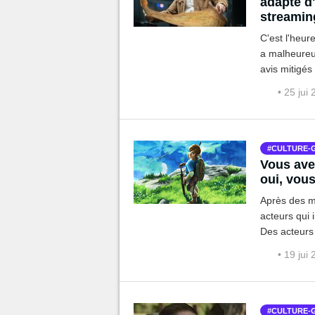
adapté d'
streamin
C'est l'heur
a malheureu
avis mitigés
l'aventure.
• 25 jui
CULTURE-
Vous avez
oui, vous
Après des mo
acteurs qui 
Des acteurs 
Final Fantas
• 19 jui
CULTURE-