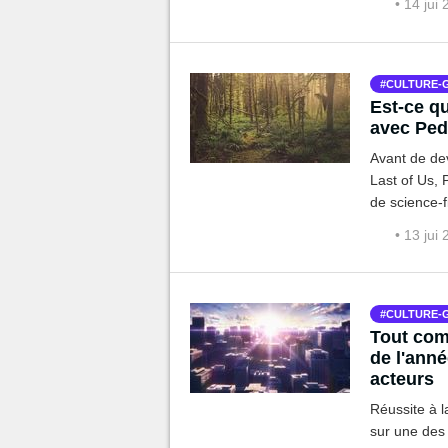
• 14 jui
de série d'a
CULTURE-
Est-ce qu
avec Pedr
Avant de de
Last of Us, 
de science-
critique.
• 13 jui
CULTURE-
Tout com
de l'anné
acteurs
Réussite à l
sur une des 