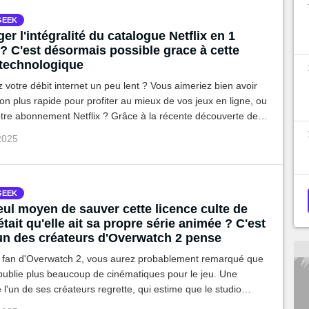
GEEK
er l'intégralité du catalogue Netflix en 1
? C'est désormais possible grace à cette
technologique
 votre débit internet un peu lent ? Vous aimeriez bien avoir
n plus rapide pour profiter au mieux de vos jeux en ligne, ou
re abonnement Netflix ? Grâce à la récente découverte de
rs chinois, vous pourrez rayer le mot lag de votre
 2025
GEEK
seul moyen de sauver cette licence culte de
était qu'elle ait sa propre série animée ? C'est
'un des créateurs d'Overwatch 2 pense
s fan d'Overwatch 2, vous aurez probablement remarqué que
publie plus beaucoup de cinématiques pour le jeu. Une
 l'un de ses créateurs regrette, qui estime que le studio
oncentrer un peu plus sur le lore, et pourquoi pas sous forme