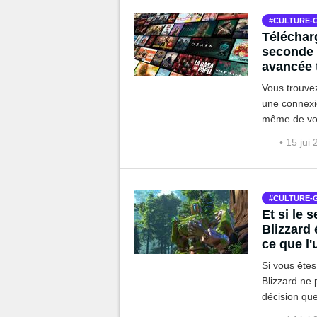
CULTURE-
Télécharg
seconde 
avancée 
Vous trouvez
une connexio
même de vot
ces chercheu
• 15 jui
vocabulaire.
CULTURE-
Et si le 
Blizzard 
ce que l
Si vous ête
Blizzard ne 
décision que
devrait se c