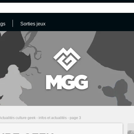
ags
Sorties jeux
Actualités culture geek - infos et actualités - page 3