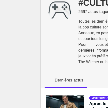
#CULT
MGG

2667 actus tagu
Toutes les derniè
la pop culture so
Anneaux, en passa
et pour tous les g
Pour finir, vous 
dernières informa
jeux vidéo préfér
The Witcher ou b
Dernières actus
CULTURE-
Après le