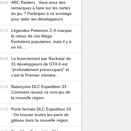
ARC Raiders : Vous avez des
08:55
remarques à faire sur les cartes
du jeu ? Participez à ce sondage
pour aider les développeurs
Légendes Pokémon Z-A marque
07:01
le retour de ces Méga-
Évolutions populaires, mais il y a
un hic...
Le licenciement par Rockstar de
06:04
31 développeurs de GTA 6 est
"profondément préoccupant" et
c'est le Premier ministre
britannique qui le dit
Balançoire DLC Expedition 33 :
23:16
Comment réussir ce mini-jeu de
la nouvelle région
Porte fermée DLC Expedition 33
21:55
: Où trouver toutes les parts de
gâteau dans la nouvelle région