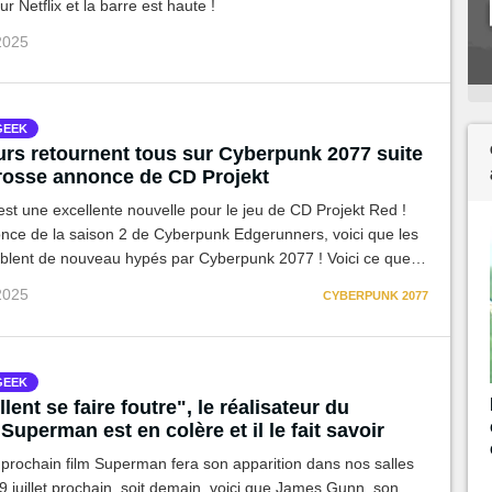
r Netflix et la barre est haute !
 2025
GEEK
urs retournent tous sur Cyberpunk 2077 suite
grosse annonce de CD Projekt
 est une excellente nouvelle pour le jeu de CD Projekt Red !
once de la saison 2 de Cyberpunk Edgerunners, voici que les
blent de nouveau hypés par Cyberpunk 2077 ! Voici ce que
avoir.
 2025
CYBERPUNK 2077
GEEK
llent se faire foutre", le réalisateur du
uperman est en colère et il le fait savoir
 prochain film Superman fera son apparition dans nos salles
9 juillet prochain, soit demain, voici que James Gunn, son