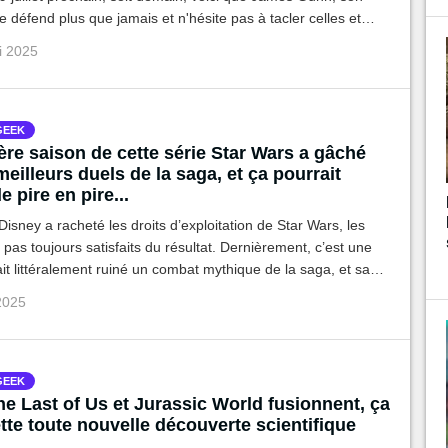
le défend plus que jamais et n'hésite pas à tacler celles et
tiquent l'axe emprunté pour ce film.
ui 2025
GEEK
re saison de cette série Star Wars a gâché
meilleurs duels de la saga, et ça pourrait
e pire en pire...
isney a racheté les droits d’exploitation de Star Wars, les
 pas toujours satisfaits du résultat. Dernièrement, c’est une
ait littéralement ruiné un combat mythique de la saga, et sa
urrait recommencer…
 2025
GEEK
e Last of Us et Jurassic World fusionnent, ça
te toute nouvelle découverte scientifique