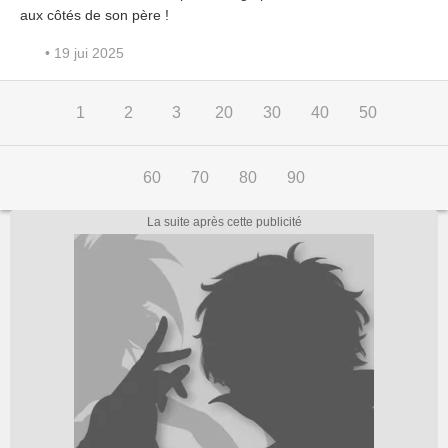
aux côtés de son père !
• 19 jui 2025
1
2
3
20
30
40
50
60
70
80
90