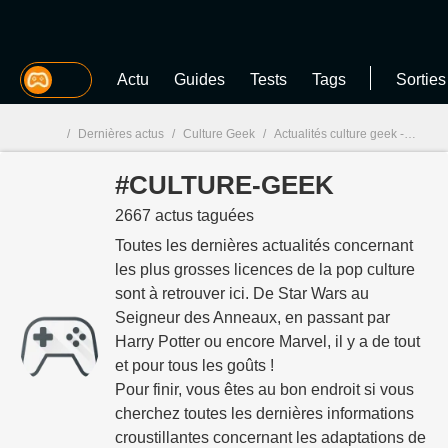
MGG
Actu
Guides
Tests
Tags
Sorties
/
Dernières actus
/
Culture Geek
/
Actualités culture geek - infos et actualités - page 4
#CULTURE-GEEK
MGG

2667 actus taguées
Toutes les dernières actualités concernant
les plus grosses licences de la pop culture
sont à retrouver ici. De Star Wars au
Seigneur des Anneaux, en passant par
Harry Potter ou encore Marvel, il y a de tout
et pour tous les goûts !
Pour finir, vous êtes au bon endroit si vous
cherchez toutes les dernières informations
croustillantes concernant les adaptations de