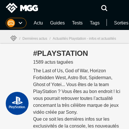
MGG
Actu
Guides
Tests
Tags
Sorties
/
Dernières actus
/
Actualités Playstation - infos et actualités
#PLAYSTATION
MGG

1589 actus taguées
The Last of Us, God of War, Horizon
Forbidden West, Astro Bot, Spiderman,
Ghost of Yotei... Vous êtes de la team
PlayStation ? Vous êtes au bon endroit ! Ici
vous pourrait retrouver toutes l'actualité
concernant la très célèbre marque de jeux
vidéo créée par Sony.
Que ce soit les dernières infos sur les
exclusivités de la console, les nouveautés