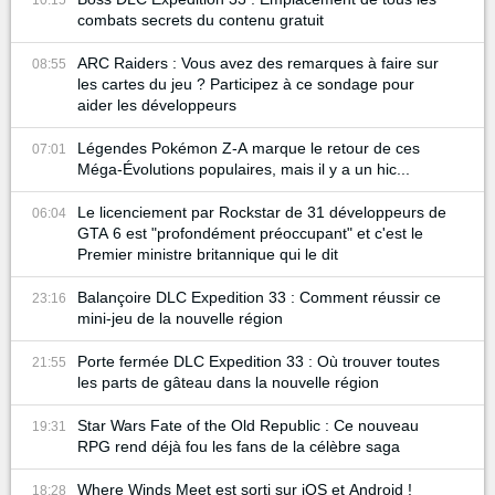
10:15
combats secrets du contenu gratuit
ARC Raiders : Vous avez des remarques à faire sur
08:55
les cartes du jeu ? Participez à ce sondage pour
aider les développeurs
Légendes Pokémon Z-A marque le retour de ces
07:01
Méga-Évolutions populaires, mais il y a un hic...
Le licenciement par Rockstar de 31 développeurs de
06:04
GTA 6 est "profondément préoccupant" et c'est le
Premier ministre britannique qui le dit
Balançoire DLC Expedition 33 : Comment réussir ce
23:16
mini-jeu de la nouvelle région
Porte fermée DLC Expedition 33 : Où trouver toutes
21:55
les parts de gâteau dans la nouvelle région
Star Wars Fate of the Old Republic : Ce nouveau
19:31
RPG rend déjà fou les fans de la célèbre saga
Where Winds Meet est sorti sur iOS et Android !
18:28