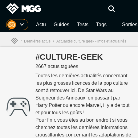
MGG
Actu
Guides
Tests
Tags
Sorties
/
Dernières actus
/
Actualités culture geek - infos et actualités
#CULTURE-GEEK
MGG

2667 actus taguées
Toutes les dernières actualités concernant
les plus grosses licences de la pop culture
sont à retrouver ici. De Star Wars au
Seigneur des Anneaux, en passant par
Harry Potter ou encore Marvel, il y a de tout
et pour tous les goûts !
Pour finir, vous êtes au bon endroit si vous
cherchez toutes les dernières informations
croustillantes concernant les adaptations de