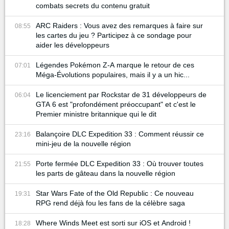
combats secrets du contenu gratuit
ARC Raiders : Vous avez des remarques à faire sur
08:55
les cartes du jeu ? Participez à ce sondage pour
aider les développeurs
Légendes Pokémon Z-A marque le retour de ces
07:01
Méga-Évolutions populaires, mais il y a un hic...
Le licenciement par Rockstar de 31 développeurs de
06:04
GTA 6 est "profondément préoccupant" et c'est le
Premier ministre britannique qui le dit
Balançoire DLC Expedition 33 : Comment réussir ce
23:16
mini-jeu de la nouvelle région
Porte fermée DLC Expedition 33 : Où trouver toutes
21:55
les parts de gâteau dans la nouvelle région
Star Wars Fate of the Old Republic : Ce nouveau
19:31
RPG rend déjà fou les fans de la célèbre saga
Where Winds Meet est sorti sur iOS et Android !
18:28